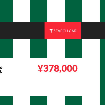
SEARCH CAR
¥378,000
パ