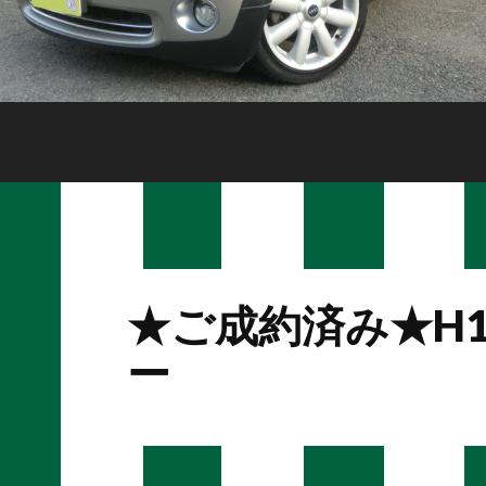
★ご成約済み★H
ー