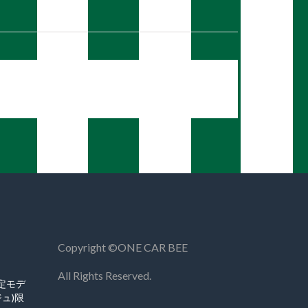
Copyright ©︎ONE CAR BEE
All Rights Reserved.
限定モデ
ュ)限