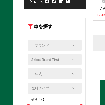
Share:
79
Total 
車を探す
値段 ( ¥ )