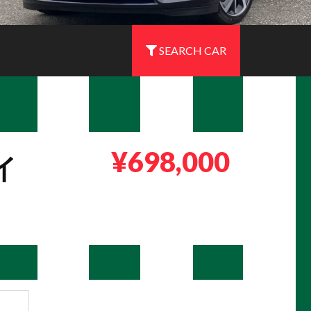
SEARCH CAR
¥698,000
イ