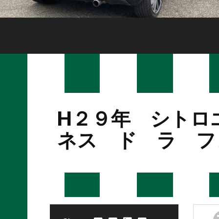
H２９年 シトロエ
ネス ド ラ フ