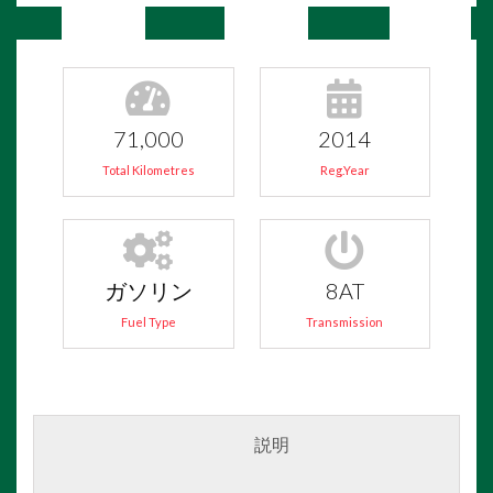
71,000
2014
Total Kilometres
Reg.Year
ガソリン
8AT
Fuel Type
Transmission
説明