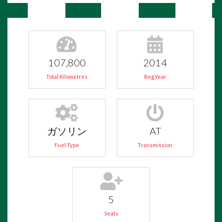
107,800
2014
Total Kilometres
Reg.Year
ガソリン
AT
Fuel Type
Transmission
5
Seats