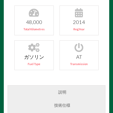
48,000
2014
Total Kilometres
Reg.Year
ガソリン
AT
Fuel Type
Transmission
説明
技術仕様