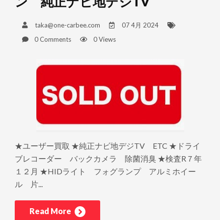
ン 純正ナビ地デジTV
taka@one-carbee.com
07 4月 2024
0 Comments
0 Views
★ユーザー買取 ★純正ナビ地デジTV ETC ★ドライ
ブレコーダー バックカメラ 除菌消臭 ★検査R７年
１２月 ★HIDライト フォグランプ アルミホイー
ル 片...
Read More