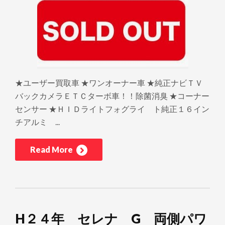
★ユーザー買取車 ★ワンオーナー車 ★純正ナビＴＶ
バックカメラＥＴＣターボ車！！除菌消臭 ★コーナー
センサー ★ＨＩＤライトフォグライ ト純正１６イン
チアルミ ...
Read More
H２４年 セレナ G 両側パワ