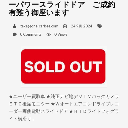
ーパワースライドドア ご成約
有難う御座います
taka@one-carbee.com
24 9月 2024
0 Comments
0 Views
★ユーザー買取車 ★純正ナビ地デジＴＶバックカメラ
ＥＴＣ後席モニター ★Ｗオートエアコンドライブレコ
ーダー両側電動スライドドア ★ＨＩＤライトフォグラ
イト横滑り...