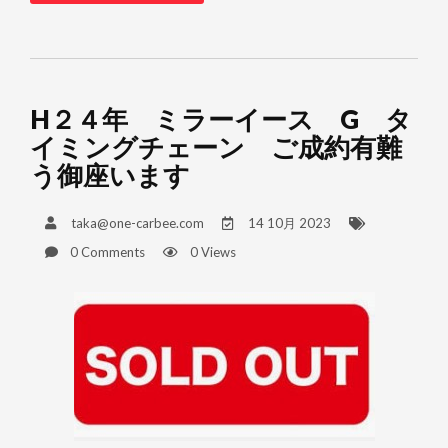
H２４年 ミラーイース G タ
イミングチェーン ご成約有難
う御座います
taka@one-carbee.com
14 10月 2023
0 Comments
0 Views