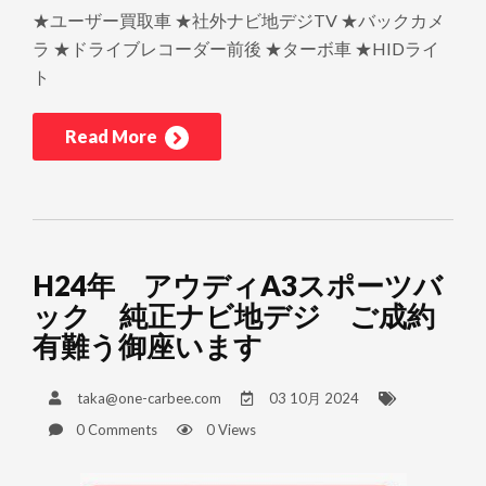
★ユーザー買取車 ★社外ナビ地デジTV ★バックカメ
ラ ★ドライブレコーダー前後 ★ターボ車 ★HIDライ
ト
Read More
H24年 アウディA3スポーツバ
ック 純正ナビ地デジ ご成約
有難う御座います
taka@one-carbee.com
03 10月 2024
0 Comments
0 Views