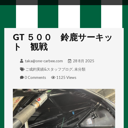
GT ５００ 鈴鹿サーキッ
ト 観戦
taka@one-carbee.com
28 8月 2025
ご成約実績&スタッフブログ
,
未分類
0 Comments
1125 Views