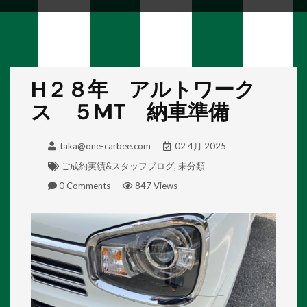
H２８年 アルトワーク
ス ５MT 納車準備
taka@one-carbee.com
02 4月 2025
ご成約実績&スタッフブログ
,
未分類
0 Comments
847 Views