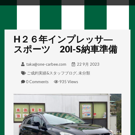
H２６年インプレッサ―
スポーツ 20I-S納車準備
taka@one-carbee.com
22 9月 2023
ご成約実績&スタッフブログ
,
未分類
0 Comments
935 Views