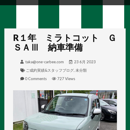
R１年 ミラトコット Ｇ
ＳＡⅢ 納車準備
taka@one-carbee.com
23 6月 2023
ご成約実績&スタッフブログ
,
未分類
0 Comments
727 Views