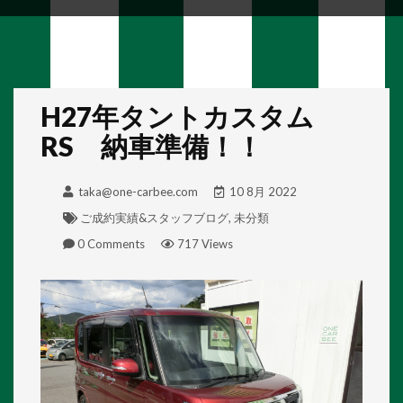
H27年タントカスタム
RS 納車準備！！
taka@one-carbee.com
10 8月 2022
ご成約実績&スタッフブログ
,
未分類
0 Comments
717 Views