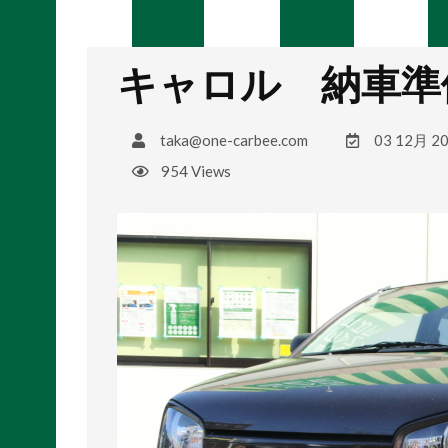
キャロル 納車準
taka@one-carbee.com
03 12月 2
954 Views