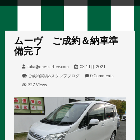
ムーヴ ご成約＆納車準
備完了
taka@one-carbee.com
08 11月 2021
ご成約実績&スタッフブログ
0 Comments
927 Views